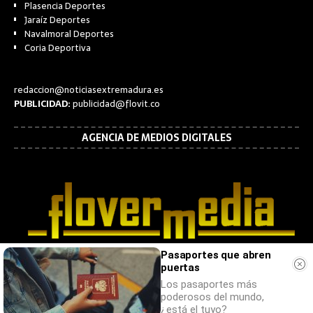
Plasencia Deportes
Jaraíz Deportes
Navalmoral Deportes
Coria Deportiva
redaccion@noticiasextremadura.es
PUBLICIDAD:
publicidad@flovit.co
AGENCIA DE MEDIOS DIGITALES
Pasaportes que abren
puertas
Los pasaportes más
poderosos del mundo,
¿está el tuyo?