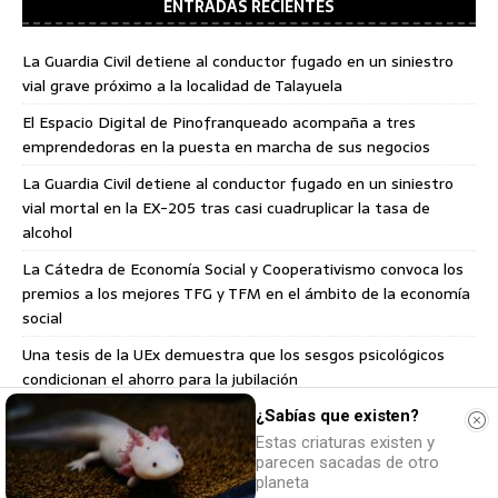
ENTRADAS RECIENTES
La Guardia Civil detiene al conductor fugado en un siniestro
vial grave próximo a la localidad de Talayuela
El Espacio Digital de Pinofranqueado acompaña a tres
emprendedoras en la puesta en marcha de sus negocios
La Guardia Civil detiene al conductor fugado en un siniestro
vial mortal en la EX-205 tras casi cuadruplicar la tasa de
alcohol
La Cátedra de Economía Social y Cooperativismo convoca los
premios a los mejores TFG y TFM en el ámbito de la economía
social
Una tesis de la UEx demuestra que los sesgos psicológicos
condicionan el ahorro para la jubilación
¿Sabías que existen?
COMENTARIOS RECIENTES
Estas criaturas existen y
parecen sacadas de otro
planeta
Nacho
en
La Fextri renuncia a la organización del XVI Triatlón